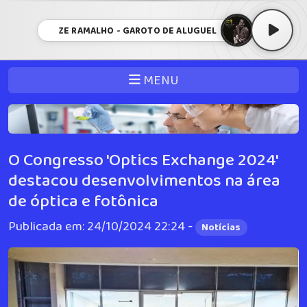
ZE RAMALHO - GAROTO DE ALUGUEL
MENU
O Congresso 'Optics Exchange 2024'
destacou desenvolvimentos na área
de óptica e fotônica
Publicada em: 24/10/2024 22:24 -
Notícias