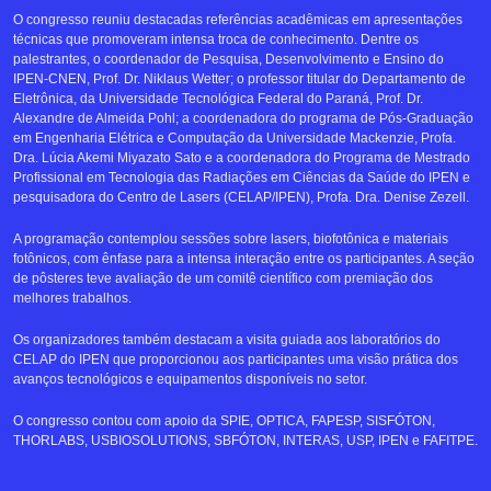
O congresso reuniu destacadas referências acadêmicas em apresentações
técnicas que promoveram intensa troca de conhecimento. Dentre os
palestrantes, o coordenador de Pesquisa, Desenvolvimento e Ensino do
IPEN-CNEN, Prof. Dr. Niklaus Wetter; o professor titular do Departamento de
Eletrônica, da Universidade Tecnológica Federal do Paraná, Prof. Dr.
Alexandre de Almeida Pohl; a coordenadora do programa de Pós-Graduação
em Engenharia Elétrica e Computação da Universidade Mackenzie, Profa.
Dra. Lúcia Akemi Miyazato Sato e a coordenadora do Programa de Mestrado
Profissional em Tecnologia das Radiações em Ciências da Saúde do IPEN e
pesquisadora do Centro de Lasers (CELAP/IPEN), Profa. Dra. Denise Zezell.
A programação contemplou sessões sobre lasers, biofotônica e materiais
fotônicos, com ênfase para a intensa interação entre os participantes. A seção
de pôsteres teve avaliação de um comitê científico com premiação dos
melhores trabalhos.
Os organizadores também destacam a visita guiada aos laboratórios do
CELAP do IPEN que proporcionou aos participantes uma visão prática dos
avanços tecnológicos e equipamentos disponíveis no setor.
O congresso contou com apoio da SPIE, OPTICA, FAPESP, SISFÓTON,
THORLABS, USBIOSOLUTIONS, SBFÓTON, INTERAS, USP, IPEN e FAFITPE.