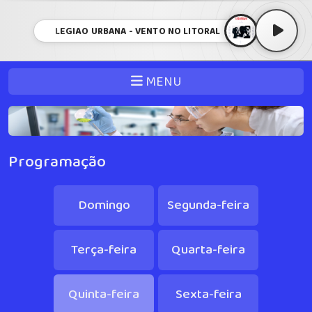
LEGIÃO URBANA - VENTO NO LITORAL
MENU
Programação
Domingo
Segunda-feira
Terça-feira
Quarta-feira
Quinta-feira
Sexta-feira