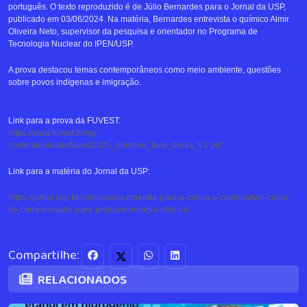
português. O texto reproduzido é de Júlio Bernardes para o Jornal da USP,
publicado em 03/06/2024. Na matéria, Bernardes entrevista o químico Almir
Oliveira Neto, supervisor da pesquisa e orientador no Programa de
Tecnologia Nuclear do IPEN/USP.
A prova destacou temas contemporâneos como meio ambiente, questões
sobre povos indígenas e imigração.
Link para a prova da FUVEST:
https://www.fuvest.br/wp-
content/uploads/fuvest2025_primeira_fase_prova_V1.pdf
Link para a matéria do Jornal da USP:
https://jornal.usp.br/ciencias/da-moenda-para-a-celula-a-combustivel-caldo-
de-cana-e-usado-para-produzir-energia-eletrica/
Compartilhe:
RELACIONADOS