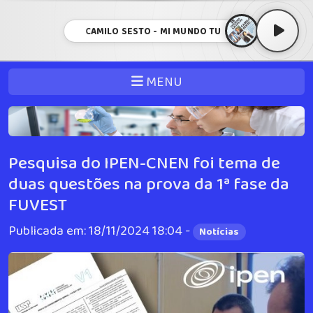
CAMILO SESTO - MI MUNDO TU
MENU
Pesquisa do IPEN-CNEN foi tema de
duas questões na prova da 1ª fase da
FUVEST
Publicada em: 18/11/2024 18:04 -
Notícias