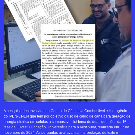
A pesquisa desenvolvida no Centro de Células a Combustível e Hidrogênio
do IPEN-CNEN que tem por objetivo o uso de caldo de cana para geração de
energia elétrica em células a combustível, foi tema de duas questões da 1ª
fase da Fuvest, Fundação Universitária para o Vestibular, realizada em 17 de
novembro de 2024. As perguntas avaliavam a interpretação de texto e