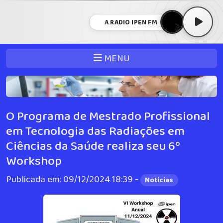
A RADIO IPEN FM
MENU
O Programa de Mestrado Profissional
em Tecnologia das Radiações em
Ciências da Saúde realiza seu 6º
Workshop
Publicada em: 09/12/2024 18:39 -
Notícias