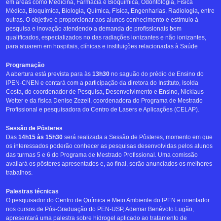
em áreas como Medicina, Farmácia e Bioquímica, Odontologia, Física
Médica, Bioquímica, Biologia, Química, Física, Engenharias, Radiologia, entre
outras. O objetivo é proporcionar aos alunos conhecimento e estímulo à
pesquisa e inovação atendendo a demanda de profissionais bem
qualificados, especializados no das radiações ionizantes e não ionizantes,
para atuarem em hospitais, clínicas e instituições relacionadas à Saúde
Programação
A abertura está prevista para às
13h30
no saguão do prédio de Ensino do
IPEN-CNEN e contará com a participação da diretora do Instituto, Isolda
Costa, do coordenador de Pesquisa, Desenvolvimento e Ensino, Nicklaus
Wetter e da física Denise Zezell, coordenadora do Programa de Mestrado
Profissional e pesquisadora do Centro de Lasers e Aplicações (CELAP).
Sessão de Pôsteres
Das
14h15 às 15h30
será realizada a Sessão de Pôsteres, momento em que
os interessados poderão conhecer as pesquisas desenvolvidas pelos alunos
das turmas 5 e 6 do Programa de Mestrado Profissional. Uma comissão
avaliará os pôsteres apresentados e, ao final, serão anunciados os melhores
trabalhos.
Palestras técnicas
O pesquisador do Centro de Química e Meio Ambiente do IPEN e orientador
nos cursos de Pós-Graduação do PEN-USP, Ademar Benévolo Lugão,
apresentará uma palestra sobre hidrogel aplicado ao tratamento de