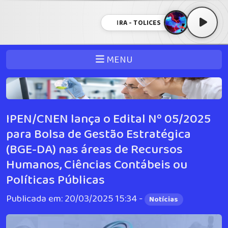
IRA - TOLICES
MENU
IPEN/CNEN lança o Edital Nº 05/2025
para Bolsa de Gestão Estratégica
(BGE-DA) nas áreas de Recursos
Humanos, Ciências Contábeis ou
Políticas Públicas
Publicada em: 20/03/2025 15:34 -
Notícias