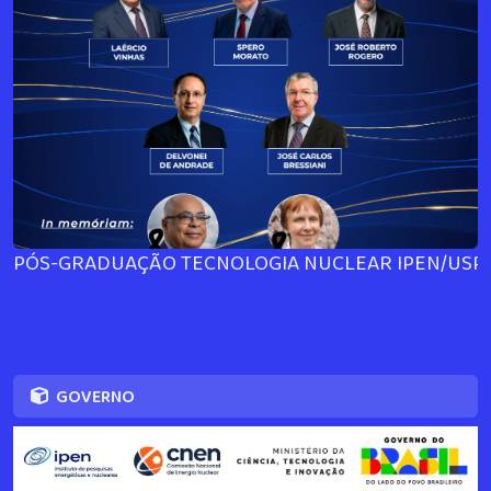
PÓS-GRADUAÇÃO TECNOLOGIA NUCLEAR IPEN/USP: 
GOVERNO