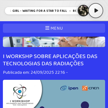
EETS GIRL - WAITING FOR A STAR TO FALL • BOY MEETS GIRL - WAITI
MENU
I WORKSHP SOBRE APLICAÇÕES DAS
TECNOLOGIAS DAS RADIAÇÕES
Publicada em: 24/09/2025 22:16 -