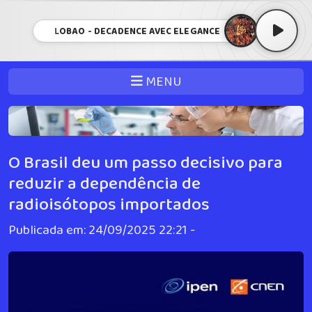
LOBÃO - DECADENCE AVEC ELEGANCE
MENU
O Brasil deu um passo decisivo para
reduzir a dependência de
radioisótopos importados
Publicada em: 24/09/2025 22:21 -