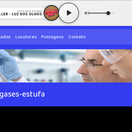
TOCANDO AGORA
LLER - LUZ DOS OLHOS
cados
Locutores
Postagens
Contato
 gases-estufa