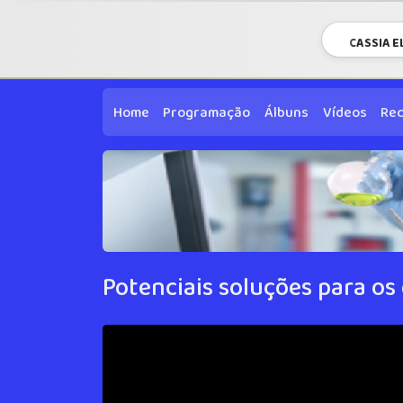
CASSIA E
Home
Programação
Álbuns
Vídeos
Re
Potenciais soluções para os