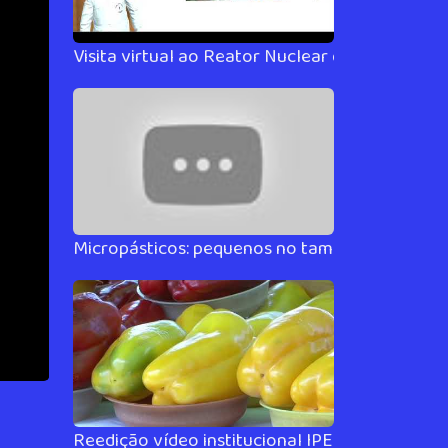
Visita virtual ao Reator Nuclear de Pesquisa I
Micropásticos: pequenos no tamanho, GIGANT
Reedição vídeo institucional IPEN, em portug